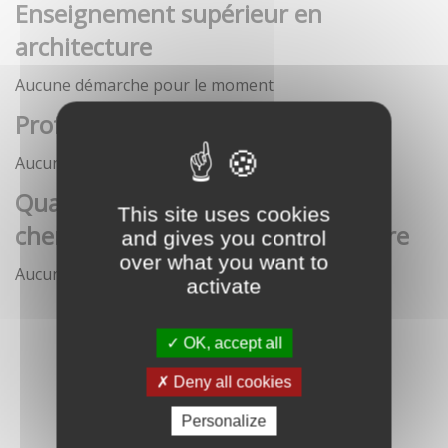
Enseignement supérieur en
architecture
Aucune démarche pour le moment
Profession architecte
Aucune démarche pour le moment
Qualification des enseignants-
This site uses cookies
chercheurs en écoles d'architecture
and gives you control
over what you want to
Aucune démarche pour le moment
activate
OK, accept all
Deny all cookies
Personalize