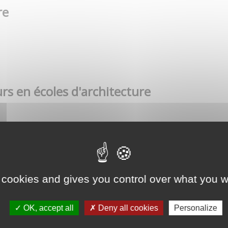
re
rs en écoles d'architecture
 cookies and gives you control over what you w
OK, accept all
Deny all cookies
Personalize