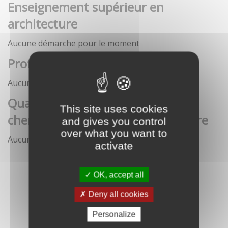
Enseignement supérieur en
architecture
Aucune démarche pour le moment
Profession architecte
Aucune démarche pour le moment
Qualification des enseignants-
This site uses cookies
chercheurs en écoles d'architecture
and gives you control
over what you want to
Aucune démarche pour le moment
activate
OK, accept all
Deny all cookies
Personalize