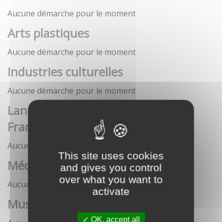
Aucune démarche pour le moment
Arts plastiques
Aucune démarche pour le moment
Industries culturelles
Aucune démarche pour le moment
Langue française et langues de
France
Aucune démarche pour le moment
This site uses cookies
Médias
and gives you control
over what you want to
Aucune démarche pour le moment
activate
Musées
OK, accept all