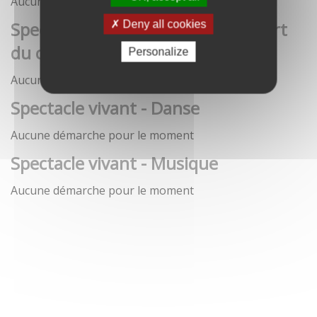
Aucune démarche pour le moment
Spectacle vivant - Art de la rue / Art
Deny all cookies
du cirque / Théâtre
Personalize
Aucune démarche pour le moment
Spectacle vivant - Danse
Aucune démarche pour le moment
Spectacle vivant - Musique
Aucune démarche pour le moment