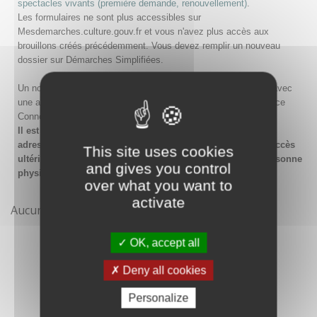
spectacles vivants (première demande, renouvellement)
.
Les formulaires ne sont plus accessibles sur
Mesdemarches.culture.gouv.fr et vous n'avez plus accès aux
brouillons créés précédemment. Vous devez remplir un nouveau
dossier sur Démarches Simplifiées.
Un nouveau compte doit être créé sur Démarches Simplifiées avec
une adresse email et un mot de passe, ou en passant par France
Connect.
Il est conseillé lors de la création du compte de saisir une
adresse email générique de l'organisme afin de garantir l'accès
This site uses cookies
ultérieur au compte même en cas de changement de la personne
and gives you control
physique gestionnaire.
over what you want to
activate
Aucune démarche pour le moment
OK, accept all
Deny all cookies
Personalize