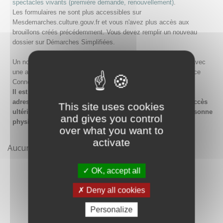
spectacles vivants (première demande, renouvellement)
.
Les formulaires ne sont plus accessibles sur
Mesdemarches.culture.gouv.fr et vous n'avez plus accès aux
brouillons créés précédemment. Vous devez remplir un nouveau
dossier sur Démarches Simplifiées.
Un nouveau compte doit être créé sur Démarches Simplifiées avec
une adresse email et un mot de passe, ou en passant par France
Connect.
Il est conseillé lors de la création du compte de saisir une
adresse email générique de l'organisme afin de garantir l'accès
This site uses cookies
ultérieur au compte même en cas de changement de la personne
and gives you control
physique gestionnaire.
over what you want to
activate
Aucune démarche pour le moment
OK, accept all
Deny all cookies
Personalize