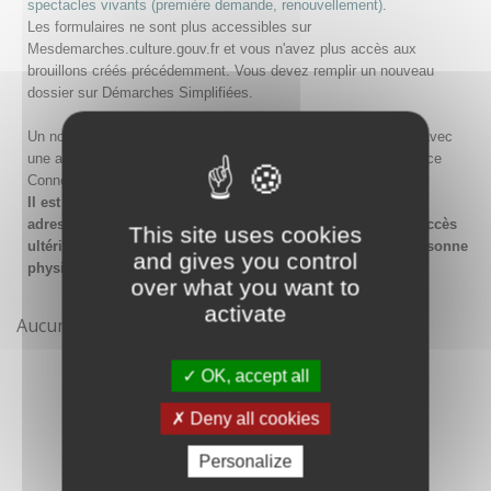
spectacles vivants (première demande, renouvellement)
.
Les formulaires ne sont plus accessibles sur
Mesdemarches.culture.gouv.fr et vous n'avez plus accès aux
brouillons créés précédemment. Vous devez remplir un nouveau
dossier sur Démarches Simplifiées.
Un nouveau compte doit être créé sur Démarches Simplifiées avec
une adresse email et un mot de passe, ou en passant par France
Connect.
Il est conseillé lors de la création du compte de saisir une
adresse email générique de l'organisme afin de garantir l'accès
This site uses cookies
ultérieur au compte même en cas de changement de la personne
and gives you control
physique gestionnaire.
over what you want to
activate
Aucune démarche pour le moment
OK, accept all
Deny all cookies
Personalize