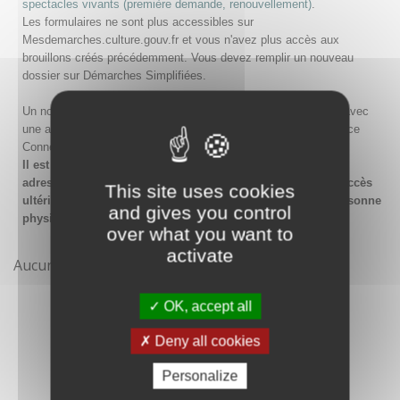
spectacles vivants (première demande, renouvellement)
.
Les formulaires ne sont plus accessibles sur
Mesdemarches.culture.gouv.fr et vous n'avez plus accès aux
brouillons créés précédemment. Vous devez remplir un nouveau
dossier sur Démarches Simplifiées.
Un nouveau compte doit être créé sur Démarches Simplifiées avec
une adresse email et un mot de passe, ou en passant par France
Connect.
Il est conseillé lors de la création du compte de saisir une
adresse email générique de l'organisme afin de garantir l'accès
This site uses cookies
ultérieur au compte même en cas de changement de la personne
and gives you control
physique gestionnaire.
over what you want to
activate
Aucune démarche pour le moment
OK, accept all
Deny all cookies
Personalize