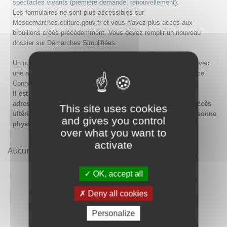
spectacles vivants (première demande, renouvellement)
.
Les formulaires ne sont plus accessibles sur
Mesdemarches.culture.gouv.fr et vous n'avez plus accès aux
brouillons créés précédemment. Vous devez remplir un nouveau
dossier sur Démarches Simplifiées.
Un nouveau compte doit être créé sur Démarches Simplifiées avec
une adresse email et un mot de passe, ou en passant par France
Connect.
Il est conseillé lors de la création du compte de saisir une
adresse email générique de l'organisme afin de garantir l'accès
This site uses cookies
ultérieur au compte même en cas de changement de la personne
and gives you control
physique gestionnaire.
over what you want to
activate
Aucune démarche pour le moment
OK, accept all
Deny all cookies
Personalize