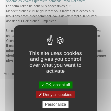
spectacles vivants (première demande, renouvellement)
.
Les formulaires ne sont plus accessibles sur
Mesdemarches.culture.gouv.fr et vous n'avez plus accès aux
brouillons créés précédemment. Vous devez remplir un nouveau
dossier sur Démarches Simplifiées.
Un nouveau compte doit être créé sur Démarches Simplifiées avec
une adresse email et un mot de passe, ou en passant par France
Connect.
Il est conseillé lors de la création du compte de saisir une
adresse email générique de l'organisme afin de garantir l'accès
This site uses cookies
ultérieur au compte même en cas de changement de la personne
and gives you control
physique gestionnaire.
over what you want to
activate
Aucune démarche pour le moment
OK, accept all
Deny all cookies
Personalize