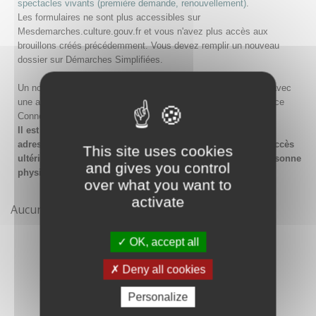
spectacles vivants (première demande, renouvellement)
.
Les formulaires ne sont plus accessibles sur
Mesdemarches.culture.gouv.fr et vous n'avez plus accès aux
brouillons créés précédemment. Vous devez remplir un nouveau
dossier sur Démarches Simplifiées.
Un nouveau compte doit être créé sur Démarches Simplifiées avec
une adresse email et un mot de passe, ou en passant par France
Connect.
Il est conseillé lors de la création du compte de saisir une
adresse email générique de l'organisme afin de garantir l'accès
This site uses cookies
ultérieur au compte même en cas de changement de la personne
and gives you control
physique gestionnaire.
over what you want to
activate
Aucune démarche pour le moment
OK, accept all
Deny all cookies
Personalize