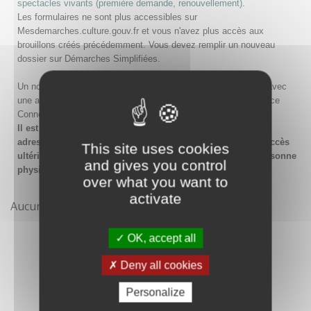
spectacles vivants (première demande, renouvellement)
.
Les formulaires ne sont plus accessibles sur
Mesdemarches.culture.gouv.fr et vous n'avez plus accès aux
brouillons créés précédemment. Vous devez remplir un nouveau
dossier sur Démarches Simplifiées.
Un nouveau compte doit être créé sur Démarches Simplifiées avec
une adresse email et un mot de passe, ou en passant par France
Connect.
Il est conseillé lors de la création du compte de saisir une
adresse email générique de l'organisme afin de garantir l'accès
This site uses cookies
ultérieur au compte même en cas de changement de la personne
and gives you control
physique gestionnaire.
over what you want to
activate
Aucune démarche pour le moment
OK, accept all
Deny all cookies
Personalize