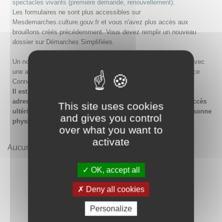
spectacles vivants (première demande, renouvellement)
.
Les formulaires ne sont plus accessibles sur
Mesdemarches.culture.gouv.fr et vous n'avez plus accès aux
brouillons créés précédemment. Vous devez remplir un nouveau
dossier sur Démarches Simplifiées.
Un nouveau compte doit être créé sur Démarches Simplifiées avec
une adresse email et un mot de passe, ou en passant par France
Connect.
Il est conseillé lors de la création du compte de saisir une
adresse email générique de l'organisme afin de garantir l'accès
This site uses cookies
ultérieur au compte même en cas de changement de la personne
and gives you control
physique gestionnaire.
over what you want to
activate
Aucune démarche pour le moment
OK, accept all
Deny all cookies
Personalize