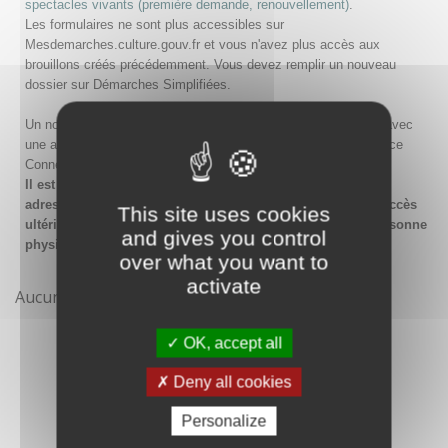
spectacles vivants (première demande, renouvellement)
.
Les formulaires ne sont plus accessibles sur
Mesdemarches.culture.gouv.fr et vous n'avez plus accès aux
brouillons créés précédemment. Vous devez remplir un nouveau
dossier sur Démarches Simplifiées.
Un nouveau compte doit être créé sur Démarches Simplifiées avec
une adresse email et un mot de passe, ou en passant par France
Connect.
Il est conseillé lors de la création du compte de saisir une
adresse email générique de l'organisme afin de garantir l'accès
This site uses cookies
ultérieur au compte même en cas de changement de la personne
and gives you control
physique gestionnaire.
over what you want to
activate
Aucune démarche pour le moment
OK, accept all
Deny all cookies
Personalize