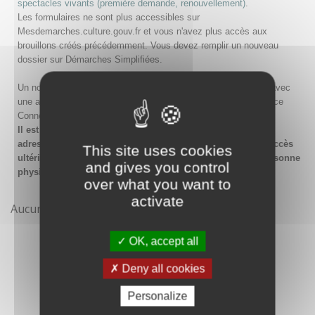
spectacles vivants (première demande, renouvellement)
.
Les formulaires ne sont plus accessibles sur
Mesdemarches.culture.gouv.fr et vous n'avez plus accès aux
brouillons créés précédemment. Vous devez remplir un nouveau
dossier sur Démarches Simplifiées.
Un nouveau compte doit être créé sur Démarches Simplifiées avec
une adresse email et un mot de passe, ou en passant par France
Connect.
Il est conseillé lors de la création du compte de saisir une
adresse email générique de l'organisme afin de garantir l'accès
This site uses cookies
ultérieur au compte même en cas de changement de la personne
and gives you control
physique gestionnaire.
over what you want to
activate
Aucune démarche pour le moment
OK, accept all
Deny all cookies
Personalize