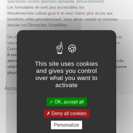
spectacles vivants (première demande, renouvellement)
.
Les formulaires ne sont plus accessibles sur
Mesdemarches.culture.gouv.fr et vous n'avez plus accès aux
brouillons créés précédemment. Vous devez remplir un nouveau
dossier sur Démarches Simplifiées.
Un nouveau compte doit être créé sur Démarches Simplifiées avec
une adresse email et un mot de passe, ou en passant par France
Connect.
Il est conseillé lors de la création du compte de saisir une
adresse email générique de l'organisme afin de garantir l'accès
This site uses cookies
ultérieur au compte même en cas de changement de la personne
and gives you control
physique gestionnaire.
over what you want to
activate
Aucune démarche pour le moment
OK, accept all
Deny all cookies
Personalize