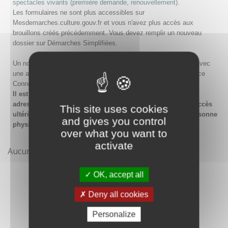
spectacles vivants (première demande, renouvellement)
.
Les formulaires ne sont plus accessibles sur
Mesdemarches.culture.gouv.fr et vous n'avez plus accès aux
brouillons créés précédemment. Vous devez remplir un nouveau
dossier sur Démarches Simplifiées.
Un nouveau compte doit être créé sur Démarches Simplifiées avec
une adresse email et un mot de passe, ou en passant par France
Connect.
Il est conseillé lors de la création du compte de saisir une
adresse email générique de l'organisme afin de garantir l'accès
This site uses cookies
ultérieur au compte même en cas de changement de la personne
and gives you control
physique gestionnaire.
over what you want to
activate
Aucune démarche pour le moment
OK, accept all
Deny all cookies
Personalize