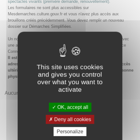
spectacles vivants (première demande, renouvellement)
.
Les formulaires ne sont plus accessibles sur
Mesdemarches.culture.gouv.fr et vous n'avez plus accès aux
brouillons créés précédemment. Vous devez remplir un nouveau
dossier sur Démarches Simplifiées.
Un nouveau compte doit être créé sur Démarches Simplifiées avec
une adresse email et un mot de passe, ou en passant par France
Connect.
Il est conseillé lors de la création du compte de saisir une
adresse email générique de l'organisme afin de garantir l'accès
This site uses cookies
ultérieur au compte même en cas de changement de la personne
and gives you control
physique gestionnaire.
over what you want to
activate
Aucune démarche pour le moment
OK, accept all
Deny all cookies
Personalize