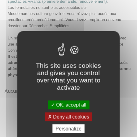
spectacles vivants (première demande, renouvellement)
.
Les formulaires ne sont plus accessibles sur
Mesdemarches.culture.gouv.fr et vous n'avez plus accès aux
brouillons créés précédemment. Vous devez remplir un nouveau
dossier sur Démarches Simplifiées.
Un nouveau compte doit être créé sur Démarches Simplifiées avec
une adresse email et un mot de passe, ou en passant par France
Connect.
Il est conseillé lors de la création du compte de saisir une
adresse email générique de l'organisme afin de garantir l'accès
This site uses cookies
ultérieur au compte même en cas de changement de la personne
and gives you control
physique gestionnaire.
over what you want to
activate
Aucune démarche pour le moment
OK, accept all
Deny all cookies
Personalize