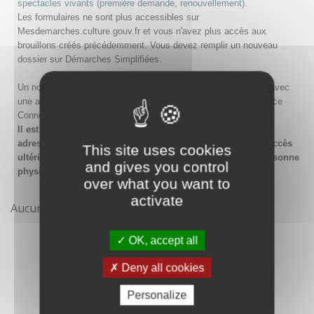
spectacles vivants (première demande, renouvellement)
.
Les formulaires ne sont plus accessibles sur
Mesdemarches.culture.gouv.fr et vous n'avez plus accès aux
brouillons créés précédemment. Vous devez remplir un nouveau
dossier sur Démarches Simplifiées.
Un nouveau compte doit être créé sur Démarches Simplifiées avec
une adresse email et un mot de passe, ou en passant par France
Connect.
Il est conseillé lors de la création du compte de saisir une
adresse email générique de l'organisme afin de garantir l'accès
This site uses cookies
ultérieur au compte même en cas de changement de la personne
and gives you control
physique gestionnaire.
over what you want to
activate
Aucune démarche pour le moment
OK, accept all
Deny all cookies
Personalize