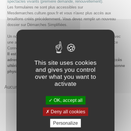
spectacles vivants (première demande, renouvellement)
.
Les formulaires ne sont plus accessibles sur
Mesdemarches.culture.gouv.fr et vous n'avez plus accès aux
brouillons créés précédemment. Vous devez remplir un nouveau
dossier sur Démarches Simplifiées.
Un nouveau compte doit être créé sur Démarches Simplifiées avec
une adresse email et un mot de passe, ou en passant par France
Connect.
Il est conseillé lors de la création du compte de saisir une
adresse email générique de l'organisme afin de garantir l'accès
This site uses cookies
ultérieur au compte même en cas de changement de la personne
and gives you control
physique gestionnaire.
over what you want to
activate
Aucune démarche pour le moment
OK, accept all
Deny all cookies
Personalize