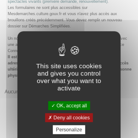
spectacles vivants (première demande, renouvellement)
.
Les formulaires ne sont plus accessibles sur
Mesdemarches.culture.gouv.fr et vous n'avez plus accès aux
brouillons créés précédemment. Vous devez remplir un nouveau
dossier sur Démarches Simplifiées.
Un nouveau compte doit être créé sur Démarches Simplifiées avec
une adresse email et un mot de passe, ou en passant par France
Connect.
Il est conseillé lors de la création du compte de saisir une
adresse email générique de l'organisme afin de garantir l'accès
This site uses cookies
ultérieur au compte même en cas de changement de la personne
and gives you control
physique gestionnaire.
over what you want to
activate
Aucune démarche pour le moment
OK, accept all
Deny all cookies
Personalize