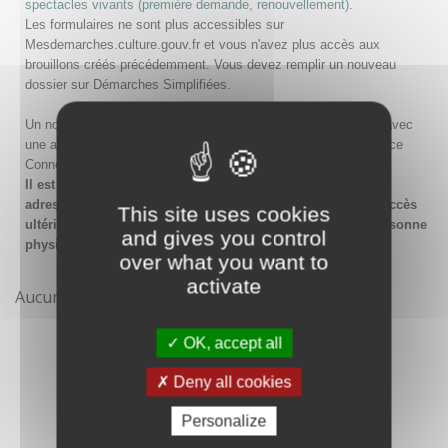
spectacles vivants (première demande, renouvellement)
.
Les formulaires ne sont plus accessibles sur
Mesdemarches.culture.gouv.fr et vous n'avez plus accès aux
brouillons créés précédemment. Vous devez remplir un nouveau
dossier sur Démarches Simplifiées.
Un nouveau compte doit être créé sur Démarches Simplifiées avec
une adresse email et un mot de passe, ou en passant par France
Connect.
Il est conseillé lors de la création du compte de saisir une
adresse email générique de l'organisme afin de garantir l'accès
This site uses cookies
ultérieur au compte même en cas de changement de la personne
and gives you control
physique gestionnaire.
over what you want to
activate
Aucune démarche pour le moment
OK, accept all
Deny all cookies
Personalize