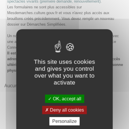
spectacles vivants (première demande, renouvellement)
.
Les formulaires ne sont plus accessibles sur
Mesdemarches.culture.gouv.fr et vous n'avez plus accès aux
brouillons créés précédemment. Vous devez remplir un nouveau
dossier sur Démarches Simplifiées.
Un nouveau compte doit être créé sur Démarches Simplifiées avec
une adresse email et un mot de passe, ou en passant par France
Connect.
Il est conseillé lors de la création du compte de saisir une
adresse email générique de l'organisme afin de garantir l'accès
This site uses cookies
ultérieur au compte même en cas de changement de la personne
and gives you control
physique gestionnaire.
over what you want to
activate
Aucune démarche pour le moment
OK, accept all
Deny all cookies
Personalize