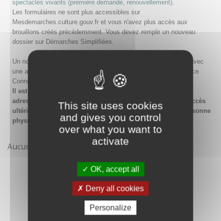
spectacles vivants (première demande, renouvellement)
.
Les formulaires ne sont plus accessibles sur
Mesdemarches.culture.gouv.fr et vous n'avez plus accès aux
brouillons créés précédemment. Vous devez remplir un nouveau
dossier sur Démarches Simplifiées.
Un nouveau compte doit être créé sur Démarches Simplifiées avec
une adresse email et un mot de passe, ou en passant par France
Connect.
Il est conseillé lors de la création du compte de saisir une
adresse email générique de l'organisme afin de garantir l'accès
This site uses cookies
ultérieur au compte même en cas de changement de la personne
and gives you control
physique gestionnaire.
over what you want to
activate
Aucune démarche pour le moment
OK, accept all
Deny all cookies
Personalize