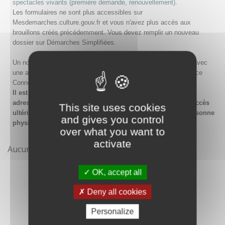
spectacles vivants (première demande, renouvellement)
.
Les formulaires ne sont plus accessibles sur
Mesdemarches.culture.gouv.fr et vous n'avez plus accès aux
brouillons créés précédemment. Vous devez remplir un nouveau
dossier sur Démarches Simplifiées.
Un nouveau compte doit être créé sur Démarches Simplifiées avec
une adresse email et un mot de passe, ou en passant par France
Connect.
Il est conseillé lors de la création du compte de saisir une
adresse email générique de l'organisme afin de garantir l'accès
This site uses cookies
ultérieur au compte même en cas de changement de la personne
and gives you control
physique gestionnaire.
over what you want to
activate
Aucune démarche pour le moment
OK, accept all
Deny all cookies
Personalize