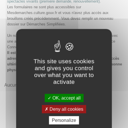
spectacles vivants (première demande, renouvellement)
.
Les formulaires ne sont plus accessibles sur
Mesdemarches.culture.gouv.fr et vous n'avez plus accès aux
brouillons créés précédemment. Vous devez remplir un nouveau
dossier sur Démarches Simplifiées.
Un nouveau compte doit être créé sur Démarches Simplifiées avec
une adresse email et un mot de passe, ou en passant par France
Connect.
Il est conseillé lors de la création du compte de saisir une
adresse email générique de l'organisme afin de garantir l'accès
This site uses cookies
ultérieur au compte même en cas de changement de la personne
and gives you control
physique gestionnaire.
over what you want to
activate
Aucune démarche pour le moment
OK, accept all
Deny all cookies
Personalize