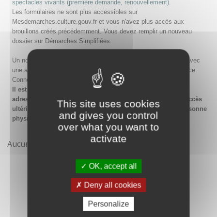
spectacles vivants (première demande, renouvellement)
.
Les formulaires ne sont plus accessibles sur
Mesdemarches.culture.gouv.fr et vous n'avez plus accès aux
brouillons créés précédemment. Vous devez remplir un nouveau
dossier sur Démarches Simplifiées.
Un nouveau compte doit être créé sur Démarches Simplifiées avec
une adresse email et un mot de passe, ou en passant par France
Connect.
Il est conseillé lors de la création du compte de saisir une
adresse email générique de l'organisme afin de garantir l'accès
This site uses cookies
ultérieur au compte même en cas de changement de la personne
and gives you control
physique gestionnaire.
over what you want to
activate
Aucune démarche pour le moment
OK, accept all
Deny all cookies
Personalize