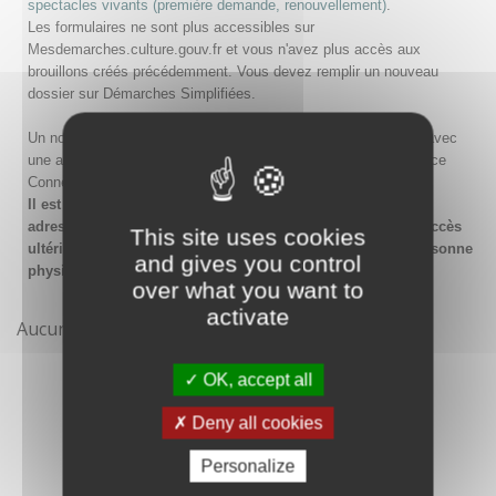
spectacles vivants (première demande, renouvellement)
.
Les formulaires ne sont plus accessibles sur
Mesdemarches.culture.gouv.fr et vous n'avez plus accès aux
brouillons créés précédemment. Vous devez remplir un nouveau
dossier sur Démarches Simplifiées.
Un nouveau compte doit être créé sur Démarches Simplifiées avec
une adresse email et un mot de passe, ou en passant par France
Connect.
Il est conseillé lors de la création du compte de saisir une
adresse email générique de l'organisme afin de garantir l'accès
This site uses cookies
ultérieur au compte même en cas de changement de la personne
and gives you control
physique gestionnaire.
over what you want to
activate
Aucune démarche pour le moment
OK, accept all
Deny all cookies
Personalize