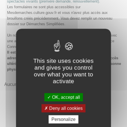
spectacles vivants (première demande, renouvellement)
.
Les formulaires ne sont plus accessibles sur
Mesdemarches.culture.gouv.fr et vous n'avez plus accès aux
brouillons créés précédemment. Vous devez remplir un nouveau
dossier sur Démarches Simplifiées.
Un nouveau compte doit être créé sur Démarches Simplifiées avec
une adresse email et un mot de passe, ou en passant par France
Connect.
Il est conseillé lors de la création du compte de saisir une
adresse email générique de l'organisme afin de garantir l'accès
This site uses cookies
ultérieur au compte même en cas de changement de la personne
and gives you control
physique gestionnaire.
over what you want to
activate
Aucune démarche pour le moment
OK, accept all
Deny all cookies
Personalize