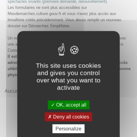
spectacles vivants (première demande, renouvellement)
.
Les formulaires ne sont plus accessibles sur
Mesdemarches.culture.gouv.fr et vous n'avez plus accès aux
brouillons créés précédemment. Vous devez remplir un nouveau
dossier sur Démarches Simplifiées.
Un nouveau compte doit être créé sur Démarches Simplifiées avec
une adresse email et un mot de passe, ou en passant par France
Connect.
Il est conseillé lors de la création du compte de saisir une
adresse email générique de l'organisme afin de garantir l'accès
This site uses cookies
ultérieur au compte même en cas de changement de la personne
and gives you control
physique gestionnaire.
over what you want to
activate
Aucune démarche pour le moment
OK, accept all
Deny all cookies
Personalize