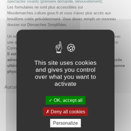
spectacles vivants (première demande, renouvellement)
.
Les formulaires ne sont plus accessibles sur
Mesdemarches.culture.gouv.fr et vous n'avez plus accès aux
brouillons créés précédemment. Vous devez remplir un nouveau
dossier sur Démarches Simplifiées.
Un nouveau compte doit être créé sur Démarches Simplifiées avec
une adresse email et un mot de passe, ou en passant par France
Connect.
Il est conseillé lors de la création du compte de saisir une
adresse email générique de l'organisme afin de garantir l'accès
This site uses cookies
ultérieur au compte même en cas de changement de la personne
and gives you control
physique gestionnaire.
over what you want to
activate
Aucune démarche pour le moment
OK, accept all
Deny all cookies
Personalize