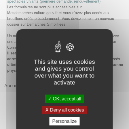
spectacles vivants (première demande, renouvellement)
.
Les formulaires ne sont plus accessibles sur
Mesdemarches.culture.gouv.fr et vous n'avez plus accès aux
brouillons créés précédemment. Vous devez remplir un nouveau
dossier sur Démarches Simplifiées.
Un nouveau compte doit être créé sur Démarches Simplifiées avec
une adresse email et un mot de passe, ou en passant par France
Connect.
Il est conseillé lors de la création du compte de saisir une
adresse email générique de l'organisme afin de garantir l'accès
This site uses cookies
ultérieur au compte même en cas de changement de la personne
and gives you control
physique gestionnaire.
over what you want to
activate
Aucune démarche pour le moment
OK, accept all
Deny all cookies
Personalize