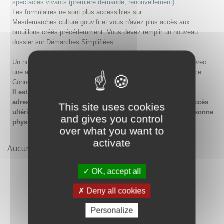
spectacles vivants (première demande, renouvellement)
.
Les formulaires ne sont plus accessibles sur
Mesdemarches.culture.gouv.fr et vous n'avez plus accès aux
brouillons créés précédemment. Vous devez remplir un nouveau
dossier sur Démarches Simplifiées.
Un nouveau compte doit être créé sur Démarches Simplifiées avec
une adresse email et un mot de passe, ou en passant par France
Connect.
Il est conseillé lors de la création du compte de saisir une
adresse email générique de l'organisme afin de garantir l'accès
This site uses cookies
ultérieur au compte même en cas de changement de la personne
and gives you control
physique gestionnaire.
over what you want to
activate
Aucune démarche pour le moment
OK, accept all
Deny all cookies
Personalize