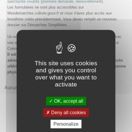
spectacles vivants (première demande, renouvellement)
.
Les formulaires ne sont plus accessibles sur
Mesdemarches.culture.gouv.fr et vous n'avez plus accès aux
brouillons créés précédemment. Vous devez remplir un nouveau
dossier sur Démarches Simplifiées.
Un nouveau compte doit être créé sur Démarches Simplifiées avec
une adresse email et un mot de passe, ou en passant par France
Connect.
Il est conseillé lors de la création du compte de saisir une
adresse email générique de l'organisme afin de garantir l'accès
This site uses cookies
ultérieur au compte même en cas de changement de la personne
and gives you control
physique gestionnaire.
over what you want to
activate
Aucune démarche pour le moment
OK, accept all
Deny all cookies
Personalize