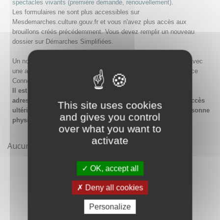
spectacles vivants (première demande, renouvellement)
.
Les formulaires ne sont plus accessibles sur
Mesdemarches.culture.gouv.fr et vous n'avez plus accès aux
brouillons créés précédemment. Vous devez remplir un nouveau
dossier sur Démarches Simplifiées.
Un nouveau compte doit être créé sur Démarches Simplifiées avec
une adresse email et un mot de passe, ou en passant par France
Connect.
Il est conseillé lors de la création du compte de saisir une
adresse email générique de l'organisme afin de garantir l'accès
This site uses cookies
ultérieur au compte même en cas de changement de la personne
and gives you control
physique gestionnaire.
over what you want to
activate
Aucune démarche pour le moment
OK, accept all
Deny all cookies
Personalize