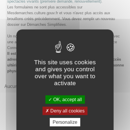
spectacles vivants (première demande, renouvellement)
.
Les formulaires ne sont plus accessibles sur
Mesdemarches.culture.gouv.fr et vous n'avez plus accès aux
brouillons créés précédemment. Vous devez remplir un nouveau
dossier sur Démarches Simplifiées.
Un nouveau compte doit être créé sur Démarches Simplifiées avec
une adresse email et un mot de passe, ou en passant par France
Connect.
Il est conseillé lors de la création du compte de saisir une
adresse email générique de l'organisme afin de garantir l'accès
This site uses cookies
ultérieur au compte même en cas de changement de la personne
and gives you control
physique gestionnaire.
over what you want to
activate
Aucune démarche pour le moment
OK, accept all
Deny all cookies
Personalize