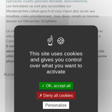
spectacles vivants (première demande, renouvellement)
.
Les formulaires ne sont plus accessibles sur
Mesdemarches.culture.gouv.fr et vous n'avez plus accès aux
brouillons créés précédemment. Vous devez remplir un nouveau
dossier sur Démarches Simplifiées.
Un nouveau compte doit être créé sur Démarches Simplifiées avec
une adresse email et un mot de passe, ou en passant par France
Connect.
Il est conseillé lors de la création du compte de saisir une
adresse email générique de l'organisme afin de garantir l'accès
This site uses cookies
ultérieur au compte même en cas de changement de la personne
and gives you control
physique gestionnaire.
over what you want to
activate
Aucune démarche pour le moment
OK, accept all
Deny all cookies
Personalize