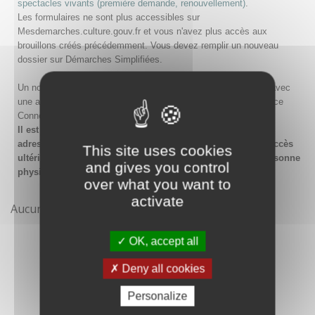
spectacles vivants (première demande, renouvellement)
.
Les formulaires ne sont plus accessibles sur
Mesdemarches.culture.gouv.fr et vous n'avez plus accès aux
brouillons créés précédemment. Vous devez remplir un nouveau
dossier sur Démarches Simplifiées.
Un nouveau compte doit être créé sur Démarches Simplifiées avec
une adresse email et un mot de passe, ou en passant par France
Connect.
Il est conseillé lors de la création du compte de saisir une
adresse email générique de l'organisme afin de garantir l'accès
This site uses cookies
ultérieur au compte même en cas de changement de la personne
and gives you control
physique gestionnaire.
over what you want to
activate
Aucune démarche pour le moment
OK, accept all
Deny all cookies
Personalize