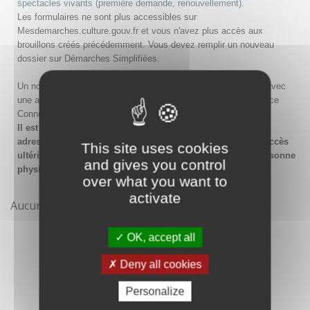
spectacles vivants (première demande, renouvellement)
.
Les formulaires ne sont plus accessibles sur
Mesdemarches.culture.gouv.fr et vous n'avez plus accès aux
brouillons créés précédemment. Vous devez remplir un nouveau
dossier sur Démarches Simplifiées.
Un nouveau compte doit être créé sur Démarches Simplifiées avec
une adresse email et un mot de passe, ou en passant par France
Connect.
Il est conseillé lors de la création du compte de saisir une
adresse email générique de l'organisme afin de garantir l'accès
This site uses cookies
ultérieur au compte même en cas de changement de la personne
and gives you control
physique gestionnaire.
over what you want to
activate
Aucune démarche pour le moment
OK, accept all
Deny all cookies
Personalize