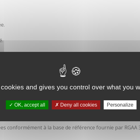
e.
é.
ité
 cookies and gives you control over what you w
OK, accept all
Deny all cookies
Personalize
isées conformément à la base de référence fournie par RGAA 3