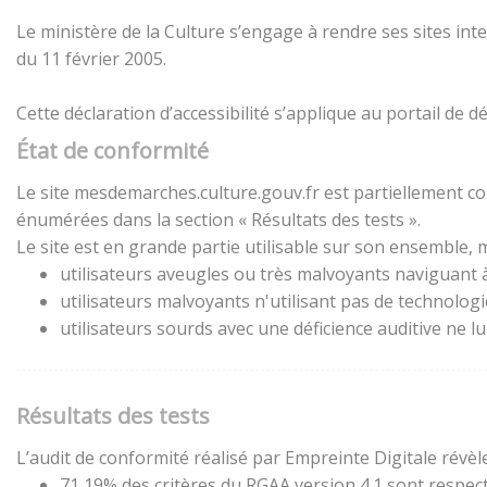
Le ministère de la Culture s’engage à rendre ses sites inte
du 11 février 2005.
Cette déclaration d’accessibilité s’applique au portail de
État de conformité
Le site mesdemarches.culture.gouv.fr est partiellement con
énumérées dans la section « Résultats des tests ».
Le site est en grande partie utilisable sur son ensemble, m
utilisateurs aveugles ou très malvoyants naviguant à 
utilisateurs malvoyants n'utilisant pas de technolog
utilisateurs sourds avec une déficience auditive ne 
Résultats des tests
L’audit de conformité réalisé par Empreinte Digitale révèle
71,19% des critères du RGAA version 4.1 sont respect