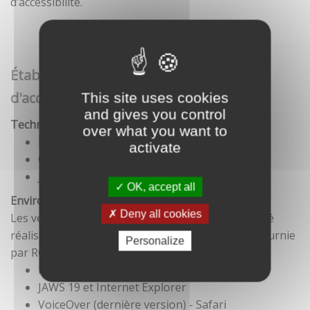
d’accessibilité.
Établissement de cette déclaration
d'accessibilité
This site uses cookies
and gives you control
Technologies utilisées pour la réalisation du site
over what you want to
HTML5
activate
CSS
JavaScript
OK, accept all
Environnement de test
Deny all cookies
Les vérifications de restitution de contenus ont été
réalisées conformément à la base de référence fournie
Personalize
par RGAA 3.
Firefox et NVDA
JAWS 19 et Internet Explorer
VoiceOver (dernière version) - Safari