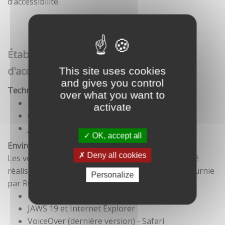
d’accessibilité.
Établissement de cette déclaration
d'accessibilité
This site uses cookies
and gives you control
Technologies utilisées pour la réalisation du site
over what you want to
HTML5
activate
CSS
JavaScript
OK, accept all
Environnement de test
Deny all cookies
Les vérifications de restitution de contenus ont été
réalisées conformément à la base de référence fournie
Personalize
par RGAA 3.
Firefox et NVDA
JAWS 19 et Internet Explorer
VoiceOver (dernière version) - Safari