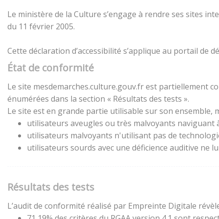
Le ministère de la Culture s’engage à rendre ses sites inte
du 11 février 2005.
Cette déclaration d’accessibilité s’applique au portail de
État de conformité
Le site mesdemarches.culture.gouv.fr est partiellement con
énumérées dans la section « Résultats des tests ».
Le site est en grande partie utilisable sur son ensemble, m
utilisateurs aveugles ou très malvoyants naviguant à 
utilisateurs malvoyants n'utilisant pas de technolog
utilisateurs sourds avec une déficience auditive ne 
Résultats des tests
L’audit de conformité réalisé par Empreinte Digitale révèle
71,19% des critères du RGAA version 4.1 sont respect