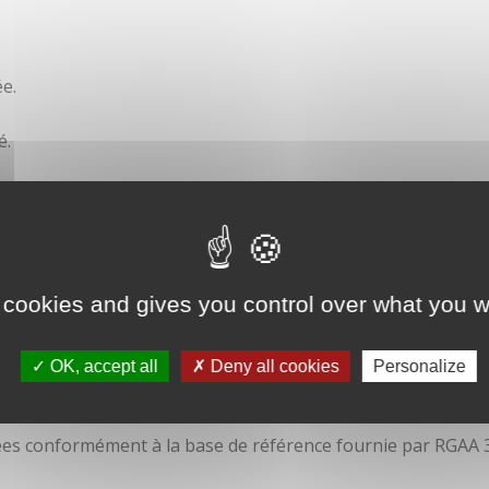
e.
é.
ité
 cookies and gives you control over what you w
OK, accept all
Deny all cookies
Personalize
isées conformément à la base de référence fournie par RGAA 3