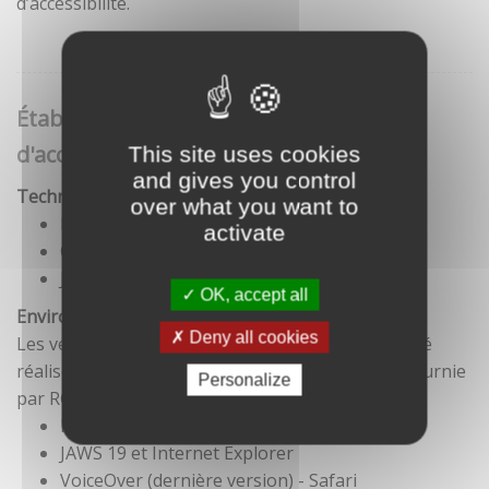
d’accessibilité.
Établissement de cette déclaration
d'accessibilité
This site uses cookies
and gives you control
Technologies utilisées pour la réalisation du site
over what you want to
HTML5
activate
CSS
JavaScript
OK, accept all
Environnement de test
Deny all cookies
Les vérifications de restitution de contenus ont été
réalisées conformément à la base de référence fournie
Personalize
par RGAA 3.
Firefox et NVDA
JAWS 19 et Internet Explorer
VoiceOver (dernière version) - Safari