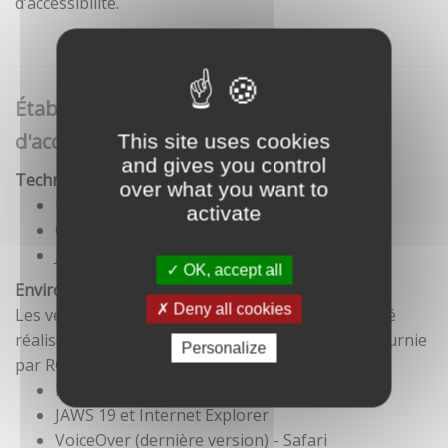
d’accessibilité.
Établissement de cette déclaration
d'accessibilité
This site uses cookies
and gives you control
Technologies utilisées pour la réalisation du site
over what you want to
HTML5
activate
CSS
JavaScript
OK, accept all
Environnement de test
Deny all cookies
Les vérifications de restitution de contenus ont été
réalisées conformément à la base de référence fournie
Personalize
par RGAA 3.
Firefox et NVDA
JAWS 19 et Internet Explorer
VoiceOver (dernière version) - Safari