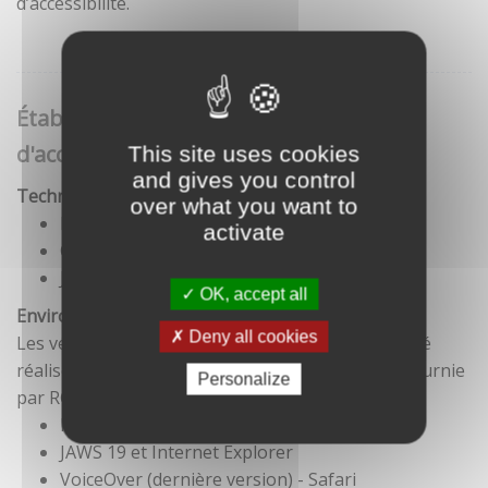
d’accessibilité.
Établissement de cette déclaration
d'accessibilité
This site uses cookies
and gives you control
Technologies utilisées pour la réalisation du site
over what you want to
HTML5
activate
CSS
JavaScript
OK, accept all
Environnement de test
Deny all cookies
Les vérifications de restitution de contenus ont été
réalisées conformément à la base de référence fournie
Personalize
par RGAA 3.
Firefox et NVDA
JAWS 19 et Internet Explorer
VoiceOver (dernière version) - Safari