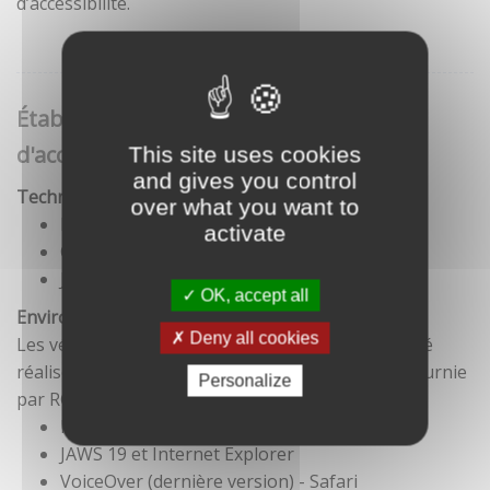
d’accessibilité.
Établissement de cette déclaration
d'accessibilité
This site uses cookies
and gives you control
Technologies utilisées pour la réalisation du site
over what you want to
HTML5
activate
CSS
JavaScript
OK, accept all
Environnement de test
Deny all cookies
Les vérifications de restitution de contenus ont été
réalisées conformément à la base de référence fournie
Personalize
par RGAA 3.
Firefox et NVDA
JAWS 19 et Internet Explorer
VoiceOver (dernière version) - Safari