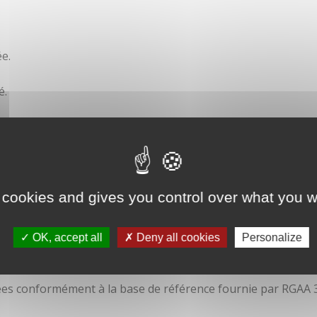
e.
é.
ité
 cookies and gives you control over what you w
OK, accept all
Deny all cookies
Personalize
isées conformément à la base de référence fournie par RGAA 3