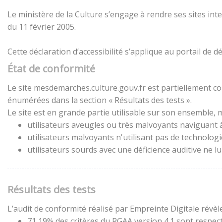
Le ministère de la Culture s’engage à rendre ses sites inte
du 11 février 2005.
Cette déclaration d’accessibilité s’applique au portail de
État de conformité
Le site mesdemarches.culture.gouv.fr est partiellement con
énumérées dans la section « Résultats des tests ».
Le site est en grande partie utilisable sur son ensemble, m
utilisateurs aveugles ou très malvoyants naviguant à 
utilisateurs malvoyants n'utilisant pas de technolog
utilisateurs sourds avec une déficience auditive ne 
Résultats des tests
L’audit de conformité réalisé par Empreinte Digitale révèle
71,19% des critères du RGAA version 4.1 sont respect