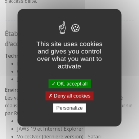
d’accessibilité.
Établissement de cette déclaration
d'accessibilité
This site uses cookies
and gives you control
Technologies utilisées pour la réalisation du site
over what you want to
HTML5
activate
CSS
JavaScript
OK, accept all
Environnement de test
Deny all cookies
Les vérifications de restitution de contenus ont été
réalisées conformément à la base de référence fournie
Personalize
par RGAA 3.
Firefox et NVDA
JAWS 19 et Internet Explorer
VoiceOver (dernière version) - Safari